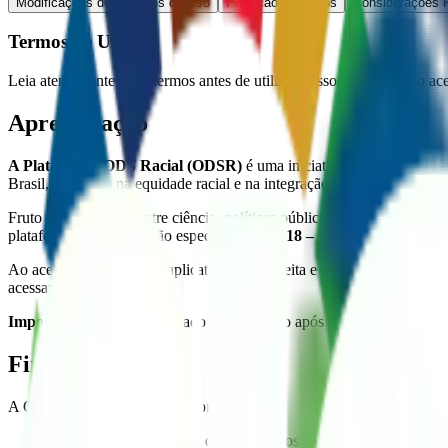
Modificações dos Termos de Uso
Proteção de Dados
Considerações F
Termos de Uso
Leia atentamente estes termos antes de utilizar nossos serviços. Ao ac
Apresentação
A Plataforma ODS Racial (ODSR)
é uma iniciativa pública, gratui
Brasil, com foco na equidade racial e na integração da dimensão étn
Fruto da articulação entre ciência, políticas públicas e compromisso
plataforma dedica atenção especial ao
ODS 18 – Igualdade Étnico-R
Ao acessar e utilizar este aplicativo, você aceita e concorda em cump
acessar este serviço.
Importante:
O uso continuado do aplicativo após quaisquer modifica
Finalidade
A ODSR tem como objetivos principais:
Democratizar o acesso a dados públicos e indicadores socioeco