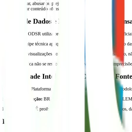
Assediar, abusar ou prejudicar outros usuários
Publicar conteúdo ofensivo, difamatório ou inadequado
Fontes de Dados e Exoneração de Responsa
A Plataforma ODSR utiliza predominantemente dados públicos oficiais 
Embora a equipe técnica aplique rigor metodológico no tratamento das
As análises e visualizações possuem caráter informativo e analítico, nã
A equipe técnica não se responsabiliza por eventuais erros, imprecisõ
Propriedade Intelectual e Citação de Font
O conteúdo da Plataforma ODSR (textos, gráficos, painéis e metodologi
Sugestão de citação:
BRASIL. Ministério da Igualdade Racial; LEMA
Licença de Uso:
É proibida a exploração comercial dos conteúdos, d
Limitação de Responsabilidade