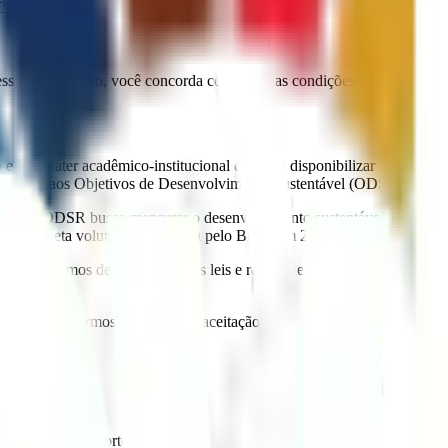
inais
essar o aplicativo, você concorda com todas as condições aqui estabelec
ta e de caráter acadêmico-institucional que visa disponibilizar informaç
ico-racial aos Objetivos de Desenvolvimento Sustentável (ODS) da Age
 social, a ODSR busca mensurar o desenvolvimento sustentável asseguran
acial
, meta voluntária assumida pelo Brasil em 2023.
rir estes Termos de Uso e todas as leis e regulamentos aplicáveis. Se v
ções nestes termos constitui sua aceitação das mudanças.
nômicos com recorte racial;