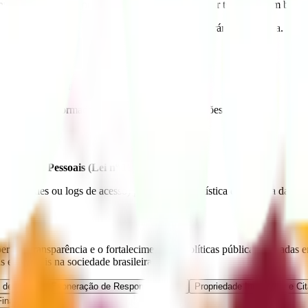
terpretações equivocadas ou decisões tomadas por terceiros com base n
es do uso indevido ou da indisponibilidade temporária do sistema.
ir melhorias técnicas ou mudanças legais.
 manter-se informado sobre eventuais modificações.
de Dados Pessoais (Lei nº 13.709/2018)
.
cookies ou logs de acesso) para fins de estatística e melhoria da expe
ta, a transparência e o fortalecimento de políticas públicas baseadas
estruturais na sociedade brasileira.
 de Dados e Exoneração de Responsabilidade
Propriedade Intelectual e Ci
inais