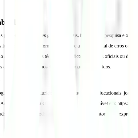
bilidade
provenientes de bases governamentais, institutos de pesquisa e organi
 informações, a plataforma não garante a ausência total de erros ou de
o substituindo estudos técnicos específicos, pareceres oficiais ou decisõ
es ou desatualizações nos dados e informações fornecidos.
e
as) pode ser reproduzido para fins acadêmicos, educacionais, jornalíst
/UFPB. Plataforma ODS Racial (ODSR). Disponível em: https://odsr.le
ados tratados ou metodologias da plataforma sem autorização expressa