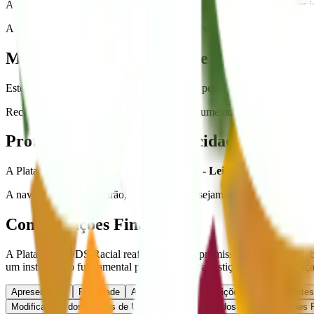
A coordenação da Plataforma ODS Racial não se responsabiliza por in
A plataforma não será responsabilizada por eventuais danos decorrent
Modificações dos Termos de Uso
Estes Termos de Uso podem ser atualizados periodicamente para reflet
Recomenda-se que o usuário revise este documento regularmente para
Proteção de Dados e Privacidade (LGPD)
A Plataforma ODS Racial observa a
LGPD - Lei Geral de Proteção 
A navegação é, por padrão, anônima. Caso sejam coletados dados (como 
Considerações Finais
A Plataforma ODS Racial reafirma seu compromisso com a ciência aber
um instrumento fundamental para promover a justiça racial e mudanças 
Apresentação
Finalidade
Acesso e Uso
Restrições de Uso
Fontes
Modificações dos Termos de Uso
Proteção de Dados
Considerações F