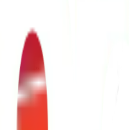
as;
 dignidade humana.
al e direitos humanos.