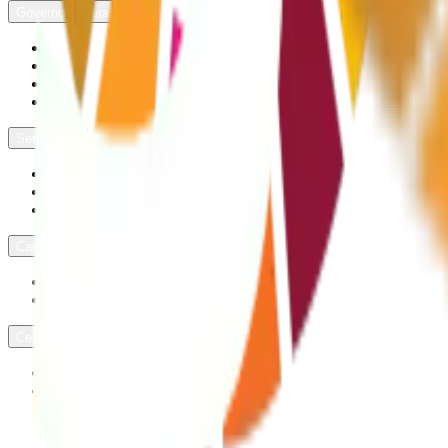
Governo Federal
Órgãos do Governo
Acesso à Informação
Legislação
Acessibilidade
Serviços
Notícias
Autenticação de Documentos
Programa de Gestão
Canais de Atendimento
Perguntas Frequentes
Ouvidoria
Central de Conteúdo
Oportunidades
Publicações
Redes Sociais