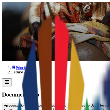
ODS Racial
Fernando Frazão/Agência Brasil
Principal
/
Termos de Uso
Documentação
Apresentação
Finalidade
Acesso e Uso
Restrições de Uso
Fontes