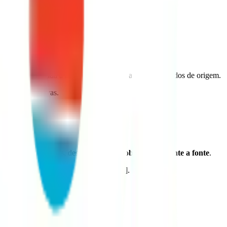
smos internacionais.
satualizações, dada a natureza dinâmica das bases de dados de origem.
es administrativas.
icos e institucionais, desde que
citada obrigatoriamente a fonte
.
ma.ufpb.br/. Acesso em: [inserir data].
 da coordenação.