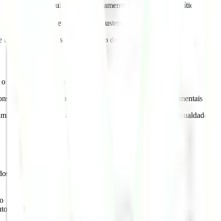
edade civil na formulação, monitoramento e avaliação de políticas públic
formação;
ldades raciais e desenvolvimento sustentável.
de cobrança por acesso ou utilização de seus conteúdos.
 o cadastro prévio para consulta aos dados.
onsável, respeitando a legislação vigente, os direitos fundamentais e a
iminatórios, ofensivos ou que contrariem os princípios de igualdade raci
dos
vo
utorização