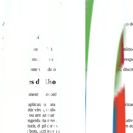
Subsidiar gestores públicos, pesquisadores, estudantes e a soci
Promover a transparência, o controle social e o uso ético da in
Fortalecer o debate qualificado sobre a interseção entre desigua
A plataforma
não possui fins lucrativos
e não realiza qualquer tipo 
Acesso e Uso
O acesso à Plataforma ODSR é livre e gratuito, não sendo obrigatório
O usuário compromete-se a utilizar a plataforma de forma ética e resp
É terminantemente vedado o uso da plataforma para fins ilícitos, discr
Restrições de Uso
Você expressamente concorda em NÃO:
Usar o aplicativo para fins ilegais, fraudulentos ou não autoriza
Transmitir vírus, malware ou qualquer código malicioso
Coletar ou armazenar dados pessoais de outros usuários
Fazer engenharia reversa, descompilar ou desmontar o aplicati
Reproduzir, duplicar ou copiar qualquer parte do serviço sem a
Utilizar bots, scripts ou automações não autorizadas