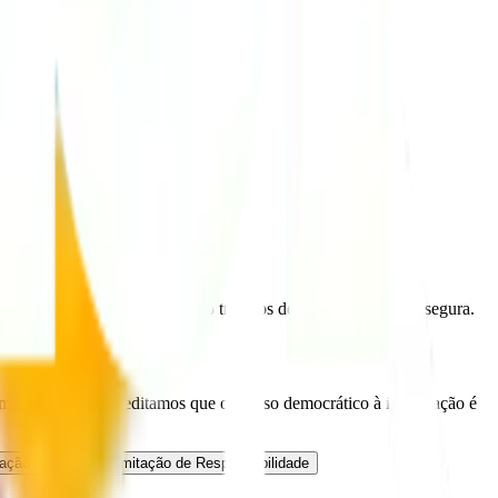
as informações disponibilizadas.
riência do usuário, estes serão tratados de forma agregada e segura.
 em evidências. Acreditamos que o acesso democrático à informação é
tação de Fonte
Limitação de Responsabilidade