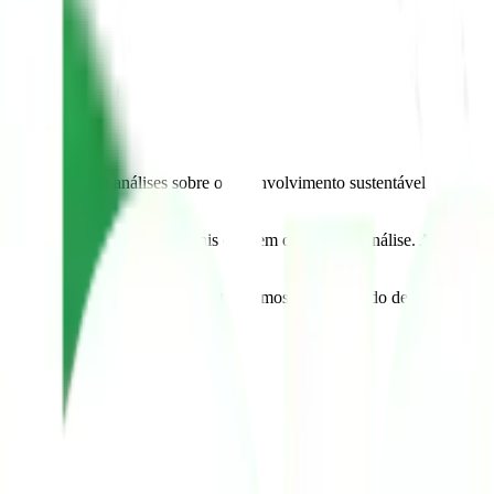
idas.
ões, indicadores e análises sobre o desenvolvimento sustentável no
nda 2030.
do que as desigualdades raciais ocupem o centro da análise. A
ocê não concordar com algum destes termos, está proibido de usar ou